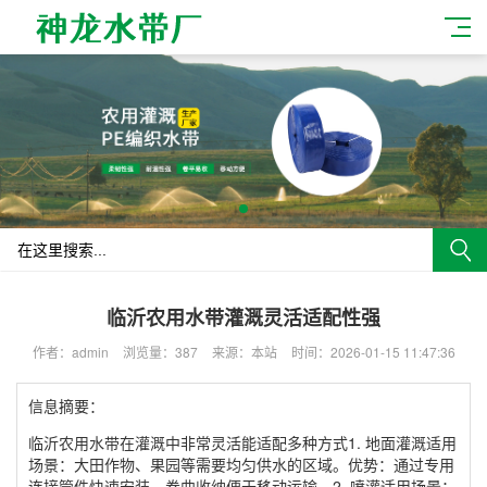
临沂农用水带灌溉灵活适配性强
作者：admin
浏览量：387
来源：本站
时间：2026-01-15 11:47:36
信息摘要：
临沂农用水带在灌溉中非常灵活能适配多种方式1. ‌地面灌溉‌‌适用
场景‌：大田作物、果园等需要均匀供水的区域。‌优势‌：通过专用
连接管件快速安装，卷曲收纳便于移动运输。2. ‌喷灌‌‌适用场景‌：